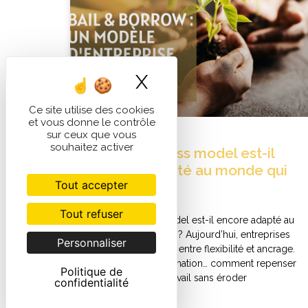
Masquer le band
X
Ce site utilise des cookies
et vous donne le contrôle
sur ceux que vous
souhaitez activer
Votre business model est-il
encore adapté au monde qui
Tout accepter
change ?
Tout refuser
Votre business model est-il encore adapté au
monde qui change ? Aujourd’hui, entreprises
Personnaliser
et talents naviguent entre flexibilité et ancrage.
Freelancing, IA, formation… comment repenser
Politique de
l’organisation du travail sans éroder
confidentialité